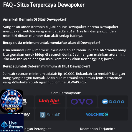
FAQ - Situs Terpercaya Dewapoker
Amankah Bermain Di Situs Dewapoker?
VIDEO EMAIL CAMPAIGN
Sangatlah aman bermain di judi online Dewapoker, Karena Dewapoker
merupakan website yang mendapatkan lisensi resmi dari pagcor dan
memiliki ribuan member dan aktif setiap harinya.
Berapa usia minimum untuk mendaftar akun di Dewapoker?
Usia minimal untuk memiliki akun adalah 21 tahun. Ini adalah standar yang
kita gunakan untuk hidup di seluruh dunia. Jadi, jangan mainkan aturan ini.
Jika ada masalah dengan usia, kami tidak akan bertanggung jawab.
Berapa jumlah setoran minimum di situs Dewapoker?
Jumlah setoran minimum adalah Rp 10.000. Bukankah itu rendah? Dengan
uang yang begitu banyak, Anda bisa memainkan semua jenis permainan
yang disediakan oleh agen judi online DEWAPOKER.
VIDEO TUTORIAL QRIS DANA
Cara Pembayaran:
Dukungan Perangkat :
Keamanan Terjamin :